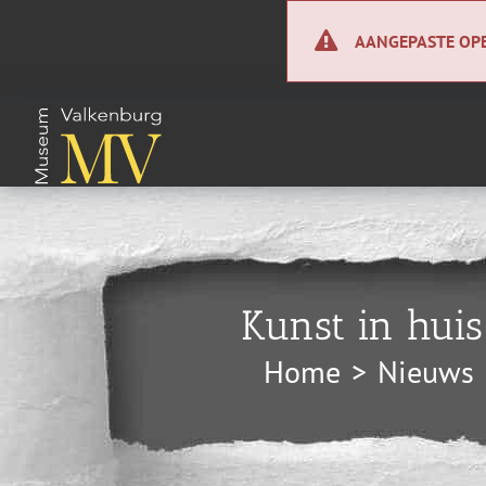
Ga
naar
AANGEPASTE OPE
inhoud
Tentoonstellingen
Kunstcollectie
Wie zijn wij?
Over ons
Kunst in huis
Perscentrum
Home
Nieuws
ANBI