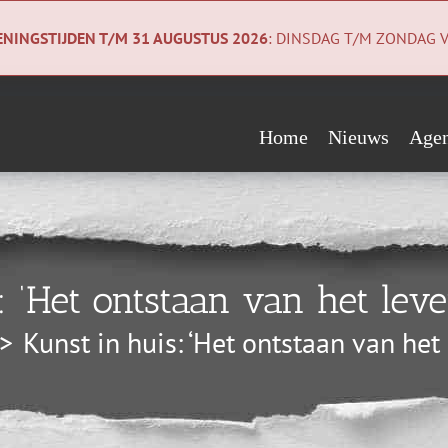
NINGSTIJDEN T/M 31 AUGUSTUS 2026
: DINSDAG T/M ZONDAG V
Home
Nieuws
Age
Evenementen
Wie steunen ons?
Geologiecollectie
Verwacht
Vrienden
Co
: ‘Het ontstaan van het lev
Begunstigers
Ni
Kunst in huis: ‘Het ontstaan van het
Sponsors
Pri