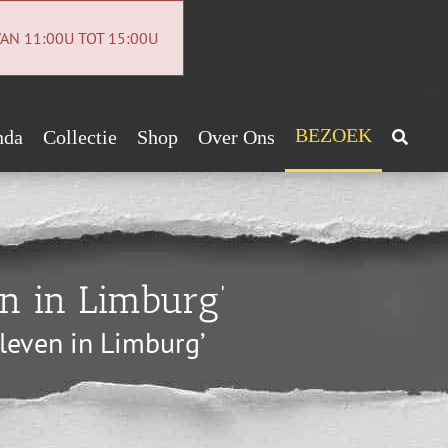
AN 11:00U TOT 15:00U
BEZOEK
nda
Collectie
Shop
Over Ons
Archeologiecollectie
Handig!
Archief
ntact
en in Limburg’
euwsbrief
 leven in Limburg’
vacybeleid