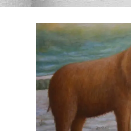
Bekijk
grotere
afbeelding