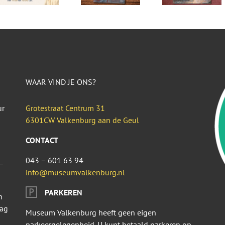
WAAR VIND JE ONS?
ur
Grotestraat Centrum 31
6301CW Valkenburg aan de Geul
CONTACT
043 – 601 63 94
–
info@museumvalkenburg.nl
PARKEREN
n
dag
Museum Valkenburg heeft geen eigen
parkeergelegenheid. U kunt betaald parkeren op