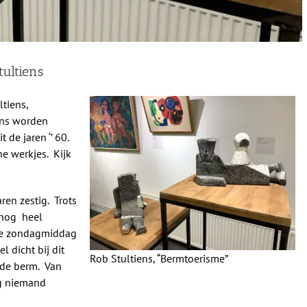
tultiens
ltiens,
ens worden
de jaren ‘’ 60.
he werkjes. Kijk
ren zestig. Trots
 nog heel
ije zondagmiddag
 dicht bij dit
Rob Stultiens, “Bermtoerisme”
n de berm. Van
og niemand