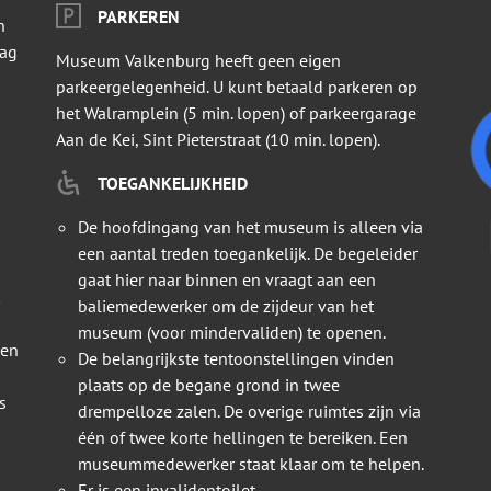
PARKEREN
n
dag
Museum Valkenburg heeft geen eigen
parkeergelegenheid. U kunt betaald parkeren op
het Walramplein (5 min. lopen) of parkeergarage
Aan de Kei, Sint Pieterstraat (10 min. lopen).
TOEGANKELIJKHEID
De hoofdingang van het museum is alleen via
een aantal treden toegankelijk. De begeleider
gaat hier naar binnen en vraagt aan een
baliemedewerker om de zijdeur van het
museum (voor mindervaliden) te openen.
 en
De belangrijkste tentoonstellingen vinden
plaats op de begane grond in twee
s
drempelloze zalen. De overige ruimtes zijn via
één of twee korte hellingen te bereiken. Een
museummedewerker staat klaar om te helpen.
Er is een invalidentoilet.