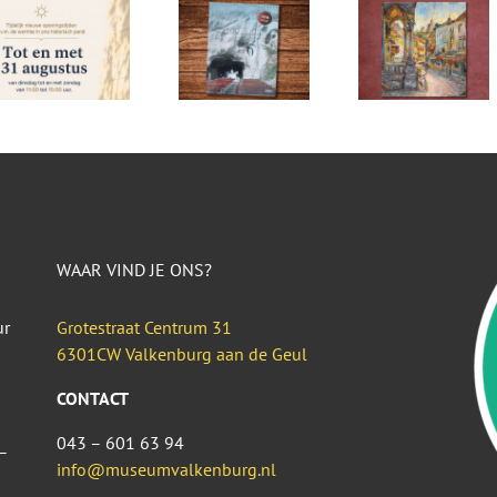
WAAR VIND JE ONS?
ur
Grotestraat Centrum 31
6301CW Valkenburg aan de Geul
CONTACT
043 – 601 63 94
–
info@museumvalkenburg.nl