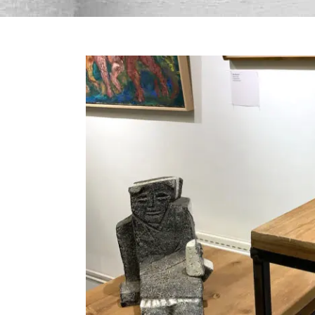
Bekijk
grotere
afbeelding