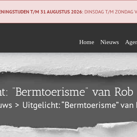
NINGSTIJDEN T/M 31 AUGUSTUS 2026
: DINSDAG T/M ZONDAG V
Home
Nieuws
Age
Evenementen
Wie steunen ons?
Geologiecollectie
Verwacht
Vrienden
Co
ht: “Bermtoerisme” van Rob 
Begunstigers
Ni
uws
Uitgelicht: “Bermtoerisme” van 
Sponsors
Pri