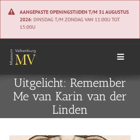
Ga
naar
AANGEPASTE OPENINGSTIJDEN T/M 31 AUGUSTUS
inhoud
2026
: DINSDAG T/M ZONDAG VAN 11:00U TOT
15:00U
Toggle
Naviga
Home
Uitgelicht: Remember
Me van Karin van der
Nieuws
Linden
Agenda
Collectie
Bekijk