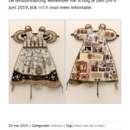
De tentoonstelling ‘Remember Me’ is nog te zien t/m 9
juni 2019, klik
HIER
voor meer informatie.
30 mei 2019
|
Categorieën:
Nieuws
|
Tags:
Karin van der Linden