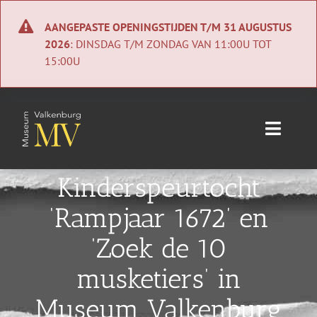
Ga
naar
AANGEPASTE OPENINGSTIJDEN T/M 31 AUGUSTUS
inhoud
2026
: DINSDAG T/M ZONDAG VAN 11:00U TOT
15:00U
Toggle
Naviga
Home
Kinderspeurtocht
‘Rampjaar 1672’ en
Nieuws
‘Zoek de 10
Agenda
musketiers’ in
Collectie
Museum Valkenburg