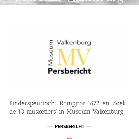
Shop
Over Ons
Bekijk
grotere
afbeelding
BEZOEK
Kinderspeurtocht ‘Rampjaar 1672’ en ‘Zoek
de 10 musketiers’ in Museum Valkenburg
—– PERSBERICHT —–