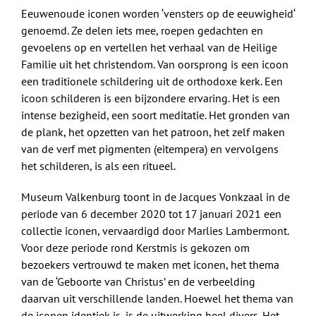
Eeuwenoude iconen worden ‘vensters op de eeuwigheid‘
genoemd. Ze delen iets mee, roepen gedachten en
gevoelens op en vertellen het verhaal van de Heilige
Familie uit het christendom. Van oorsprong is een icoon
een traditionele schildering uit de orthodoxe kerk. Een
icoon schilderen is een bijzondere ervaring. Het is een
intense bezigheid, een soort meditatie. Het gronden van
de plank, het opzetten van het patroon, het zelf maken
van de verf met pigmenten (eitempera) en vervolgens
het schilderen, is als een ritueel.
Museum Valkenburg toont in de Jacques Vonkzaal in de
periode van 6 december 2020 tot 17 januari 2021 een
collectie iconen, vervaardigd door Marlies Lambermont.
Voor deze periode rond Kerstmis is gekozen om
bezoekers vertrouwd te maken met iconen, het thema
van de ‘Geboorte van Christus’ en de verbeelding
daarvan uit verschillende landen. Hoewel het thema van
de iconen identiek is, is de uitwerking heel divers. Het