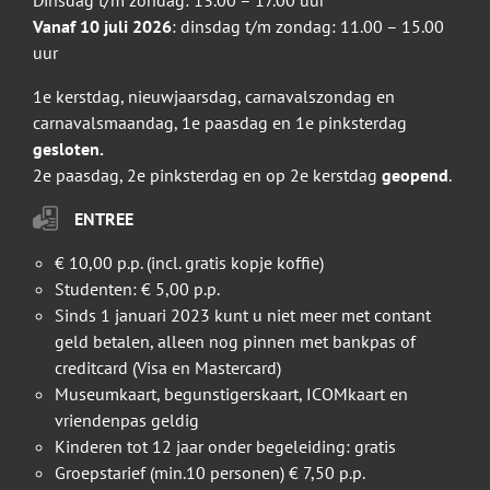
Dinsdag t/m zondag: 13.00 – 17.00 uur
Vanaf 10 juli 2026
: dinsdag t/m zondag: 11.00 – 15.00
uur
1e kerstdag, nieuwjaarsdag, carnavalszondag en
carnavalsmaandag, 1e paasdag en 1e pinksterdag
gesloten.
2e paasdag, 2e pinksterdag en op 2e kerstdag
geopend
.
ENTREE
€ 10,00 p.p. (incl. gratis kopje koffie)
Studenten: € 5,00 p.p.
Sinds 1 januari 2023 kunt u niet meer met contant
geld betalen, alleen nog pinnen met bankpas of
creditcard (Visa en Mastercard)
Museumkaart, begunstigerskaart, ICOMkaart en
vriendenpas geldig
Kinderen tot 12 jaar onder begeleiding: gratis
Groepstarief (min.10 personen) € 7,50 p.p.