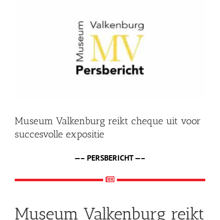
grotere
Shop
afbeelding
Over Ons
BEZOEK
Museum Valkenburg reikt cheque uit voor
succesvolle expositie
—– PERSBERICHT —–
Museum Valkenburg reikt