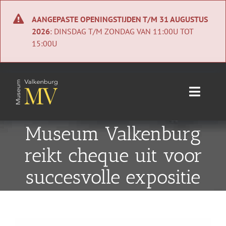
Ga
naar
AANGEPASTE OPENINGSTIJDEN T/M 31 AUGUSTUS
inhoud
2026
: DINSDAG T/M ZONDAG VAN 11:00U TOT
15:00U
Toggle
Naviga
Home
Museum Valkenburg
reikt cheque uit voor
Nieuws
succesvolle expositie
Agenda
Collectie
Bekijk