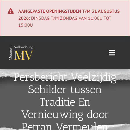
Ga
naar
AANGEPASTE OPENINGSTIJDEN T/M 31 AUGUSTUS
inhoud
2026
: DINSDAG T/M ZONDAG VAN 11:00U TOT
15:00U
Toggle
Naviga
Home
Persbericht Veelzijdig
Schilder tussen
Nieuws
Traditie En
Agenda
Vernieuwing door
Collectie
Petran Vermeulen