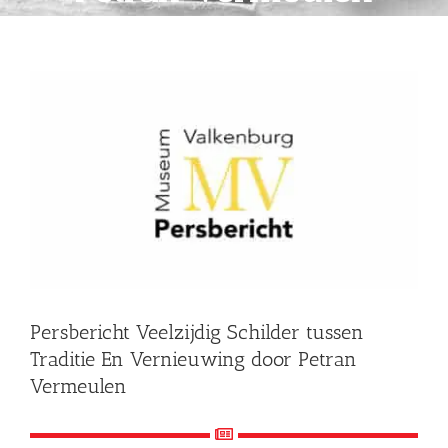
Shop
Over Ons
Bekijk
grotere
afbeelding
BEZOEK
Persbericht Veelzijdig Schilder tussen
Traditie En Vernieuwing door Petran
Vermeulen