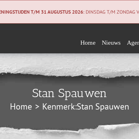
NINGSTIJDEN T/M 31 AUGUSTUS 2026
: DINSDAG T/M ZONDAG V
Home
Nieuws
Age
Evenementen
Wie steunen ons?
Geologiecollectie
Verwacht
Vrienden
Co
Stan Spauwen
Begunstigers
Ni
Home
Kenmerk:
Stan Spauwen
Sponsors
Pri