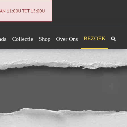
AN 11:00U TOT 15:00U
BEZOEK
nda
Collectie
Shop
Over Ons
Archeologiecollectie
Handig!
Archief
ntact
euwsbrief
vacybeleid