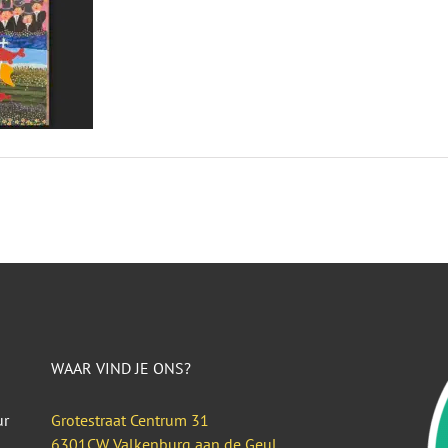
WAAR VIND JE ONS?
ur
Grotestraat Centrum 31
6301CW Valkenburg aan de Geul