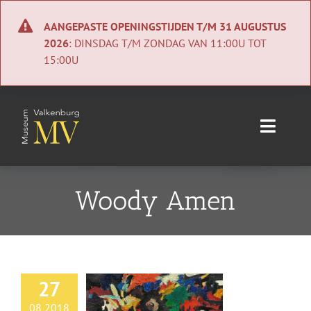
Ga
naar
AANGEPASTE OPENINGSTIJDEN T/M 31 AUGUSTUS
inhoud
2026
: DINSDAG T/M ZONDAG VAN 11:00U TOT
15:00U
Toggle
Naviga
Home
Woody Amen
Nieuws
Agenda
27
Collectie
08 2018