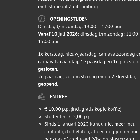
en historie uit Zuid-Limburg!
OPENINGSTIJDEN
Dinsdag t/m zondag: 13.00 – 17.00 uur
Vanaf 10 juli 2026
: dinsdag t/m zondag: 11.00 
15.00 uur
1e kerstdag, nieuwjaarsdag, carnavalszondag e
carnavalsmaandag, 1e paasdag en 1e pinkster
gesloten.
2e paasdag, 2e pinksterdag en op 2e kerstdag
geopend
.
ENTREE
€ 10,00 p.p. (incl. gratis kopje koffie)
Studenten: € 5,00 p.p.
Sinds 1 januari 2023 kunt u niet meer met
contant geld betalen, alleen nog pinnen met
bankpas of creditcard (Visa en Mastercard)