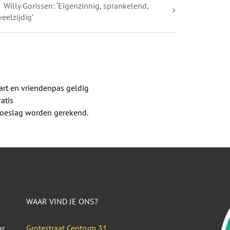
Willy Gorissen: ‘Eigenzinnig, sprankelend,
veelzijdig’
rt en vriendenpas geldig
atis
 toeslag worden gerekend.
WAAR VIND JE ONS?
ur
Grotestraat Centrum 31