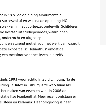
loot in 1976 de opleiding Monumentale
t succesvol af en was na de opleiding MO
tvakken in het voortgezet onderwijs. Schilderen
uvre bestaat uit studieperiodes, waarbinnen
 onderzocht en uitgediept.
unt en sturend motief voor het werk van waaruit
deze expositie is: ‘Helianthus’, omdat de
; een metafoor voor het leven, die zelfs
sinds 1993 woonachtig in Zuid Limburg. Na de
ding TeHaTex in Tilburg is ze werkzaam als
t het maken van etsen en wint in 2006 de
statie Ilse Frankenthal. Meer recent ontstaan er
s, steen en keramiek. Haar omgeving is haar