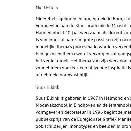
Nic Heffels
Nic Heffels, geboren en opgegroeid in Born, s
Vormgeving aan de Stadsacademie te Maastrich
Handenarbeid 40 jaar werkzaam als docent kuns
is van jongs af aan zijn grote passie en zijn oe
mogelijke thema’s procesmatig worden verkend,
Een gekozen thema wordt vervolgens uitgangsp
het verder groeit. Het thema van zijn werk voor 
zonnebloem voor Nic een blijvende inspiratie is
uitgebloeid vormvast blijft.
Suus Elkink
Suus Elkink is geboren in 1967 in Helmond en 
Modevakschool in Eindhoven en de lerarenoplei
vormgever en decorateur. In 1996 begint ze me
publieksprijs van de Euregionale Grafiek Manife
ook schilderijen, monotypes en beelden in bron