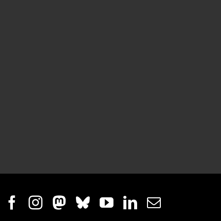
Facebook
Instagram
Mastodon
Bluesky
YouTube
LinkedIn
E-
mail