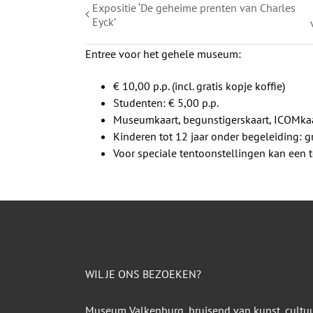
Expositie ‘De geheime prenten van Charles
Eyck’
Entree voor het gehele museum:
€ 10,00 p.p. (incl. gratis kopje koffie)
Studenten: € 5,00 p.p.
Museumkaart, begunstigerskaart, ICOMkaa
Kinderen tot 12 jaar onder begeleiding: gr
Voor speciale tentoonstellingen kan een
WIL JE ONS BEZOEKEN?
Museum Valkenburg, bruisend van kunst, cultu