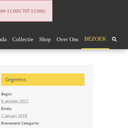
AN 11:00U TOT 15:00U
BEZOEK
nda
Collectie
Shop
Over Ons
Archeologiecollectie
Handig!
Archief
ntact
Gegevens
euwsbrief
Begin:
vacybeleid
8 oktober 2017
Einde:
1 januari 2018
Evenement Categorie: