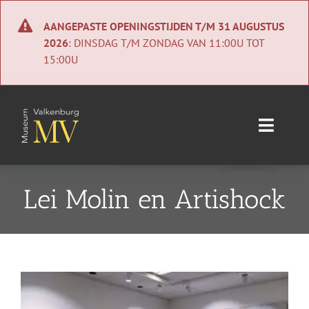
Ga
naar
AANGEPASTE OPENINGSTIJDEN T/M 31 AUGUSTUS
inhoud
2026
: DINSDAG T/M ZONDAG VAN 11:00U TOT
15:00U
Toggle
Naviga
Home
Lei Molin en Artishock
Nieuws
Agenda
Bekijk
Collectie
grotere