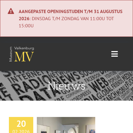
Ga
naar
AANGEPASTE OPENINGSTIJDEN T/M 31 AUGUSTUS
inhoud
2026
: DINSDAG T/M ZONDAG VAN 11:00U TOT
15:00U
Toggle
Naviga
Home
Nieuws
Nieuws
Agenda
20
Collectie
02 2026