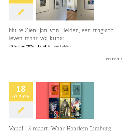
Shop
Over Ons
Nu te Zien: Jan van Helden, een tragisch
leven maar vol kunst
BEZOEK
20 februari 2026
|
Label:
Jan van Helden
Lees Meer
18
02 2026
Vanaf 15 maart: Waar Haarlem Limburg