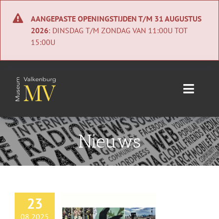
Ga
naar
AANGEPASTE OPENINGSTIJDEN T/M 31 AUGUSTUS
inhoud
2026
: DINSDAG T/M ZONDAG VAN 11:00U TOT
15:00U
Toggle
Naviga
Home
Nieuws
Nieuws
Agenda
23
Collectie
08 2025