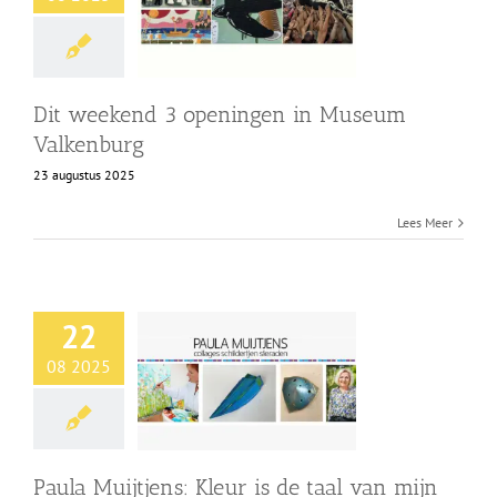
Shop
Over Ons
Dit weekend 3 openingen in Museum
Valkenburg
BEZOEK
23 augustus 2025
Lees Meer
22
08 2025
Paula Muijtjens: Kleur is de taal van mijn