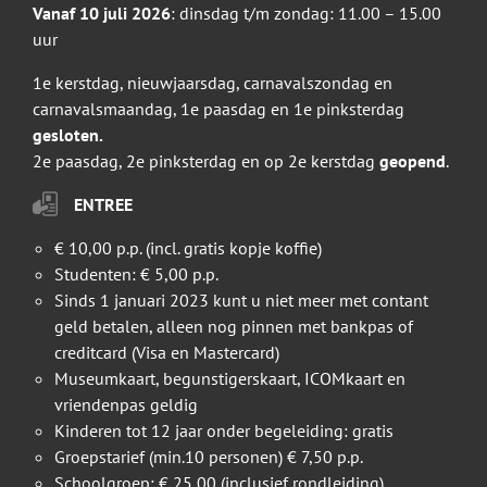
Vanaf 10 juli 2026
: dinsdag t/m zondag: 11.00 – 15.00
uur
1e kerstdag, nieuwjaarsdag, carnavalszondag en
carnavalsmaandag, 1e paasdag en 1e pinksterdag
gesloten.
2e paasdag, 2e pinksterdag en op 2e kerstdag
geopend
.
ENTREE
€ 10,00 p.p. (incl. gratis kopje koffie)
Studenten: € 5,00 p.p.
Sinds 1 januari 2023 kunt u niet meer met contant
geld betalen, alleen nog pinnen met bankpas of
creditcard (Visa en Mastercard)
Museumkaart, begunstigerskaart, ICOMkaart en
vriendenpas geldig
Kinderen tot 12 jaar onder begeleiding: gratis
Groepstarief (min.10 personen) € 7,50 p.p.
Schoolgroep: € 25,00 (inclusief rondleiding)