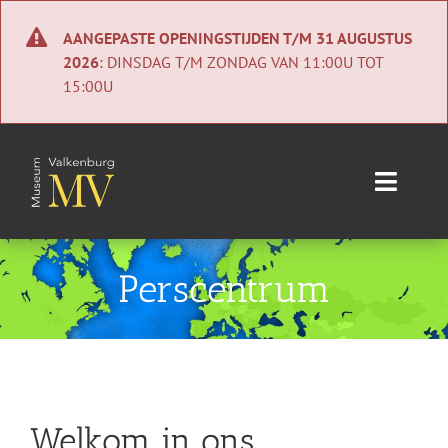
Ga
naar
AANGEPASTE OPENINGSTIJDEN T/M 31 AUGUSTUS
inhoud
2026
: DINSDAG T/M ZONDAG VAN 11:00U TOT
15:00U
Toggle
Naviga
Home
Perscentrum
Nieuws
Agenda
Collectie
Welkom in ons