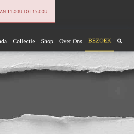
AN 11:00U TOT 15:00U
BEZOEK
nda
Collectie
Shop
Over Ons
Archeologiecollectie
Handig!
Archief
ntact
euwsbrief
vacybeleid