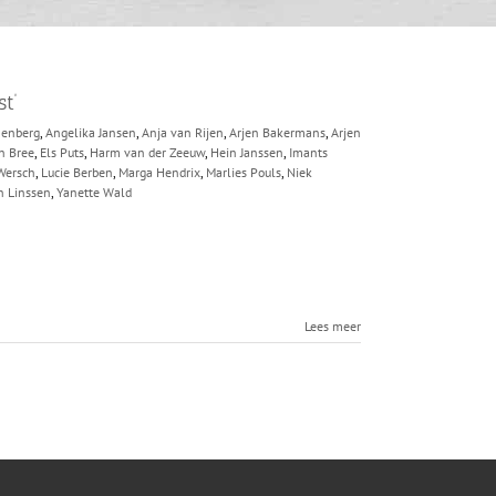
t’
nenberg
,
Angelika Jansen
,
Anja van Rijen
,
Arjen Bakermans
,
Arjen
n Bree
,
Els Puts
,
Harm van der Zeeuw
,
Hein Janssen
,
Imants
Wersch
,
Lucie Berben
,
Marga Hendrix
,
Marlies Pouls
,
Niek
n Linssen
,
Yanette Wald
Lees meer