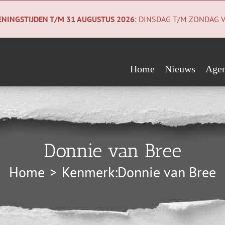
NINGSTIJDEN T/M 31 AUGUSTUS 2026
: DINSDAG T/M ZONDAG V
Home
Nieuws
Age
Evenementen
Wie steunen ons?
Geologiecollectie
Verwacht
Vrienden
Co
Donnie van Bree
Begunstigers
Ni
Home
Kenmerk:
Donnie van Bree
Sponsors
Pri