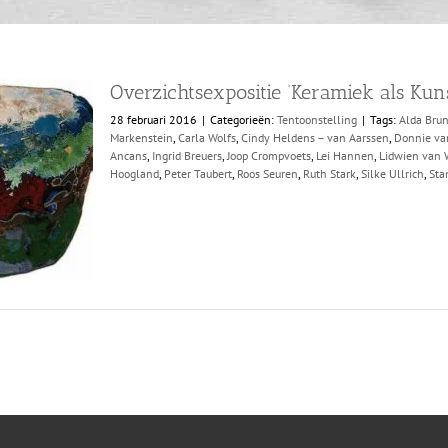
Overzichtsexpositie ‘Keramiek als Kuns
28 februari 2016
|
Categorieën:
Tentoonstelling
|
Tags:
Alda Bru
Markenstein
,
Carla Wolfs
,
Cindy Heldens – van Aarssen
,
Donnie va
Ancans
,
Ingrid Breuers
,
Joop Crompvoets
,
Lei Hannen
,
Lidwien van 
Hoogland
,
Peter Taubert
,
Roos Seuren
,
Ruth Stark
,
Silke Ullrich
,
Sta