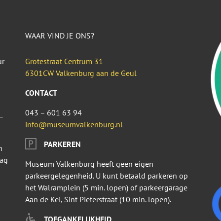
WAAR VIND JE ONS?
ur
Grotestraat Centrum 31
6301CW Valkenburg aan de Geul
CONTACT
043 – 601 63 94
–
info@museumvalkenburg.nl
PARKEREN
n
dag
Museum Valkenburg heeft geen eigen
parkeergelegenheid. U kunt betaald parkeren op
het Walramplein (5 min. lopen) of parkeergarage
Aan de Kei, Sint Pieterstraat (10 min. lopen).
TOEGANKELIJKHEID