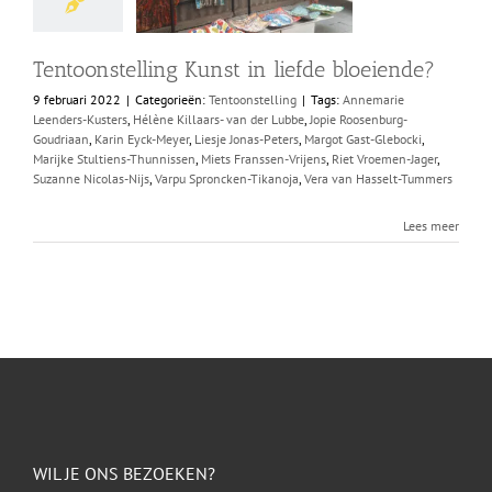
Tentoonstelling Kunst in liefde bloeiende?
9 februari 2022
|
Categorieën:
Tentoonstelling
|
Tags:
Annemarie
Leenders-Kusters
,
Hélène Killaars- van der Lubbe
,
Jopie Roosenburg-
Goudriaan
,
Karin Eyck-Meyer
,
Liesje Jonas-Peters
,
Margot Gast-Glebocki
,
Marijke Stultiens-Thunnissen
,
Miets Franssen-Vrijens
,
Riet Vroemen-Jager
,
Suzanne Nicolas-Nijs
,
Varpu Sproncken-Tikanoja
,
Vera van Hasselt-Tummers
Lees meer
WIL JE ONS BEZOEKEN?