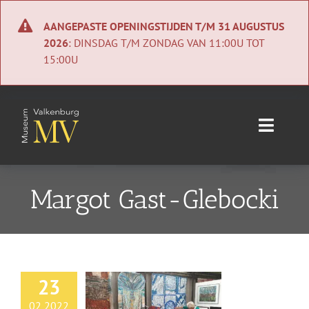
Ga
naar
AANGEPASTE OPENINGSTIJDEN T/M 31 AUGUSTUS
inhoud
2026
: DINSDAG T/M ZONDAG VAN 11:00U TOT
15:00U
Toggle
Naviga
Home
Margot Gast-Glebocki
Nieuws
Agenda
23
Collectie
02 2022