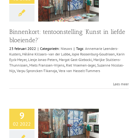
Shop
Over Ons
Binnenkort: tentoonstelling ‘Kunst in liefde
bloeiende?’
BEZOEK
23 februari 2022
|
Categorieën:
Nieuws
|
Tags:
Annemarie Leenders-
Kusters
,
Hélène Killaars- van der Lubbe
,
Jopie Roosenburg-Goudriaan
,
Karin
Eyck-Meyer
,
Liesje Jonas-Peters
,
Margot Gast-Glebocki
,
Marijke Stultiens-
Thunnissen
,
Miets Franssen-Vrijens
,
Riet Vroemen-Jager
,
Suzanne Nicolas-
Nijs
,
Varpu Sproncken-Tikanoja
,
Vera van Hasselt-Tummers
Lees meer
9
02 2022