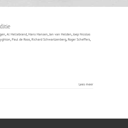
itie
agen
,
Al Hellebrand
,
Hans Hansen
,
Jan van Helden
,
Joep Nicolas
eyghton
,
Paul de Roos
,
Richard Schwartzenberg
,
Roger Scheffers
,
Lees meer