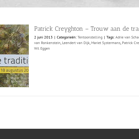
Patrick Creyghton – Trouw aan de trad
2 juni 2013
|
Categorieën:
Tentoonstelling
|
Tags:
Adrie van Sch
van Ronkenstein
,
Leendert van Dijk
,
Mariet Systermans
,
Patrick Cr
Wil Eggen