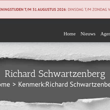
NINGSTIJDEN T/M 31 AUGUSTUS 2026
: DINSDAG T/M ZONDAG V
Home
Nieuws
Age
Evenementen
Wie steunen ons?
Geologiecollectie
Verwacht
Vrienden
Co
Richard Schwartzenberg
Begunstigers
Ni
ome
Kenmerk:
Richard Schwartzenb
Sponsors
Pri