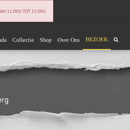
AN 11:00U TOT 15:00U
BEZOEK
nda
Collectie
Shop
Over Ons
Archeologiecollectie
Handig!
Archief
ntact
euwsbrief
erg
vacybeleid