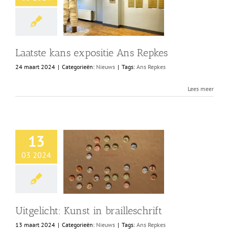
Shop
Over Ons
Laatste kans expositie Ans Repkes
24 maart 2024
|
Categorieën:
Nieuws
|
Tags:
Ans Repkes
BEZOEK
Lees meer
13
03 2024
Uitgelicht: Kunst in brailleschrift
13 maart 2024
|
Categorieën:
Nieuws
|
Tags:
Ans Repkes