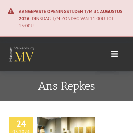
Ga
naar
AANGEPASTE OPENINGSTIJDEN T/M 31 AUGUSTUS
inhoud
2026
: DINSDAG T/M ZONDAG VAN 11:00U TOT
15:00U
Toggle
Naviga
Home
Ans Repkes
Nieuws
Agenda
24
Collectie
03 2024